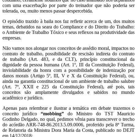
com uma exacerbação por parte do treinador que não poderia ser
tolerada, ou, muito menos passar despercebida.
O episódio trazido à baila nos faz refletir acerca de um, dos muitos
temas, debatidos na seara do Compliance e do Direito do Trabalho:
o Ambiente de Trabalho Tóxico e seus reflexos na produtividade das
empresas.
Não vamos nos alongar nos conceitos de assédio moral, impactos no
contrato de trabalho, possibilidade de rescisão indireta do contrato
de trabalho (Art. 483, e da CLT), princípio constitucional da
dignidade da pessoa humana (Art. 1º, III da Constituição Federal),
inviolabilidade da honra com a possibilidade de indenização por
danos morais (Artigo 5º, III, V e X da Constituição Federal), ou,
ainda na garantia constitucional de um ambiente de trabalho salubre
(Art. 7º, XXII e 225 da Constituição Federal), até pois, tais
conceitos são amplamente divulgados e sabidos no mundo
acadêmico e jurídico.
Apenas para relembrar e ilustrar a temática em debate trazemos o
conceito jurídico
“mobbing”
do Ministro do TST Mauricio
Godinho Delgado, no qual, pedimos vênia para transcrever o trecho
do acórdão ARR-748-86.2013.5.09.0006, proferido pela 8ª Turma,
de Relatoria da Ministra Dora Maria da Costa, publicado no DEJT
em 14/12/2018: