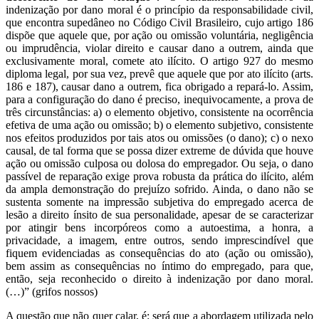
indenização por dano moral é o princípio da responsabilidade civil,
que encontra supedâneo no Código Civil Brasileiro, cujo artigo 186
dispõe que aquele que, por ação ou omissão voluntária, negligência
ou imprudência, violar direito e causar dano a outrem, ainda que
exclusivamente moral, comete ato ilícito. O artigo 927 do mesmo
diploma legal, por sua vez, prevê que aquele que por ato ilícito (arts.
186 e 187), causar dano a outrem, fica obrigado a repará-lo. Assim,
para a configuração do dano é preciso, inequivocamente, a prova de
três circunstâncias: a) o elemento objetivo, consistente na ocorrência
efetiva de uma ação ou omissão; b) o elemento subjetivo, consistente
nos efeitos produzidos por tais atos ou omissões (o dano); c) o nexo
causal, de tal forma que se possa dizer extreme de dúvida que houve
ação ou omissão culposa ou dolosa do empregador. Ou seja, o dano
passível de reparação exige prova robusta da prática do ilícito, além
da ampla demonstração do prejuízo sofrido. Ainda, o dano não se
sustenta somente na impressão subjetiva do empregado acerca de
lesão a direito ínsito de sua personalidade, apesar de se caracterizar
por atingir bens incorpóreos como a autoestima, a honra, a
privacidade, a imagem, entre outros, sendo imprescindível que
fiquem evidenciadas as consequências do ato (ação ou omissão),
bem assim as consequências no íntimo do empregado, para que,
então, seja reconhecido o direito à indenização por dano moral.
(…)” (grifos nossos)
A questão que não quer calar, é: será que a abordagem utilizada pelo