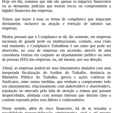
Hoje em dia, notamos que não são apenas os impactos financeiros
ou as demandas judiciais que trazem riscos ou comprometem a
higidez financeira das empresas.
Temos que trazer à tona os temas de
compliance
que impactam
diretamente, inclusive na atração e retenção de talentos nas
empresas.
Muitos pensam que o Compliance se dá, tão somente, em empresas
nacionais de grande porte ou multinacionais, contudo, essa visão
está mudando, o Compliance Trabalhista é um ramo que pode ser
absorvido, no caso de empresas em ascensão, através de uma
consultoria externa em conjunto ao departamento jurídico ou setor
de pessoas (RH) das empresas, ou, até mesmo, por sua direção.
Afinal, as empresas podem ter seus faturamentos abalados com uma
inesperada fiscalização do Auditor do Trabalho, denúncia ao
Ministério Público do Trabalho, greves e ações coletivas de
Sindicatos, entre outras medidas, que venham a comprometer todo
seu planejamento, relacionamento com
stakeholders
e
shareholders
,
reputação no mercado pela falta de atenção a rotinas que passam
despercebidas, alinhada com normas internas que deixem claro a
conduta esperada pelos seus líderes e colaboradores.
Nesse sentido, além do risco financeiro, há de se ressaltar a
possibilidade responsabilização administrativa, civil e até mesmo