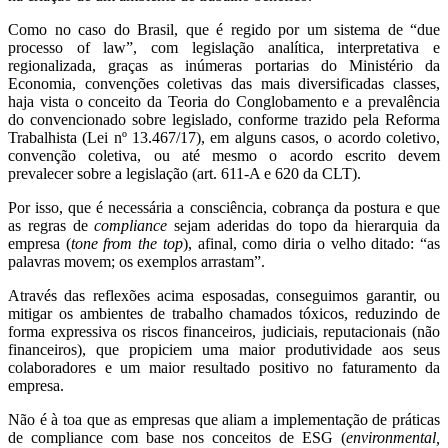
Como no caso do Brasil, que é regido por um sistema de “due
processo of law”, com legislação analítica, interpretativa e
regionalizada, graças as inúmeras portarias do Ministério da
Economia, convenções coletivas das mais diversificadas classes,
haja vista o conceito da Teoria do Conglobamento e a prevalência
do convencionado sobre legislado, conforme trazido pela Reforma
Trabalhista (Lei nº 13.467/17), em alguns casos, o acordo coletivo,
convenção coletiva, ou até mesmo o acordo escrito devem
prevalecer sobre a legislação (art. 611-A e 620 da CLT).
Por isso, que é necessária a consciência, cobrança da postura e que
as regras de
compliance
sejam aderidas do topo da hierarquia da
empresa (
tone from the top
), afinal, como diria o velho ditado: “as
palavras movem; os exemplos arrastam”.
Através das reflexões acima esposadas, conseguimos garantir, ou
mitigar os ambientes de trabalho chamados tóxicos, reduzindo de
forma expressiva os riscos financeiros, judiciais, reputacionais (não
financeiros), que propiciem uma maior produtividade aos seus
colaboradores e um maior resultado positivo no faturamento da
empresa.
Não é à toa que as empresas que aliam a implementação de práticas
de compliance com base nos conceitos de ESG (
environmental,