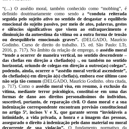
“(…) O assédio moral, também conhecido como “mobbing”, é
definido doutrinariamente como sendo a
“conduta reiterada
seguida pelo sujeito ativo no sentido de desgastar o equilíbrio
emocional do sujeito passivo, por meio de atos, palavras, gestos
e silêncios significativos que visem ao enfraquecimento e
diminuição da autoestima da vítima ou a outra forma de tensão
ou desequilíbrio emocionais graves”.
(DELGADO, Maurício
Godinho. Curso de direito do trabalho. 15. ed. São Paulo: LTr,
2016, p. 717). No âmbito da relação de emprego, o
assédio moral
“tende a ocorrer de maneira vertical, no sentido descendente –
das chefias em direção a chefiado(s) -, ou também no sentido
horizontal, oriundo de colegas em direção a outros(as) colegas”,
podendo, ainda, ocorrer o “assédio moral vertical ascendente”,
do chefiado(s) em direção à(s) chefia(s), embora esse último caso
não seja tão comum
(DELGADO, Maurício Godinho. obra citada,
p. 717). Como o
assédio moral visa, em resumo, à exclusão da
vítima, mediante terror psicológico, constitui-se em uma das
formas de dano aos direitos personalíssimos do indivíduo,
suscetível, portanto, de reparação civil. O dano moral e a sua
indenização correspondente encontram previsão constitucional
no artigo 5º, incisos V e X, que garante serem “invioláveis a
intimidade, a vida privada, a honra e a imagem das pessoas,
assegurado o direito à indenização pelo dano material ou moral
decorrente de sua violação”.
O fundamento normativo da