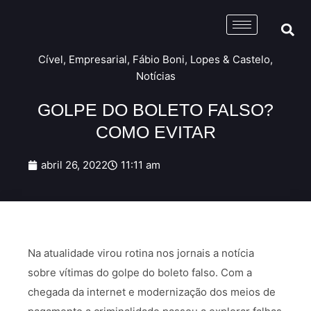
Cível
,
Empresarial
,
Fábio Boni
,
Lopes & Castelo
,
Notícias
GOLPE DO BOLETO FALSO?
COMO EVITAR
abril 26, 2022
11:11 am
Na atualidade virou rotina nos jornais a notícia
sobre vítimas do golpe do boleto falso. Com a
chegada da internet e modernização dos meios de