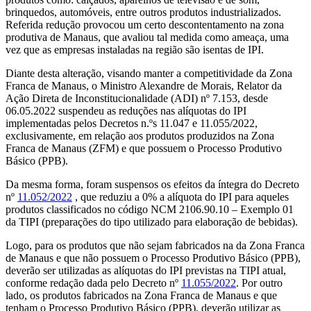
brinquedos, automóveis, entre outros produtos industrializados.
Referida redução provocou um certo descontentamento na zona
produtiva de Manaus, que avaliou tal medida como ameaça, uma
vez que as empresas instaladas na região são isentas de IPI.
Diante desta alteração, visando manter a competitividade da Zona
Franca de Manaus, o Ministro Alexandre de Morais, Relator da
Ação Direta de Inconstitucionalidade (ADI) nº 7.153, desde
06.05.2022 suspendeu as reduções nas alíquotas do IPI
implementadas pelos Decretos n.ºs 11.047 e 11.055/2022,
exclusivamente, em relação aos produtos produzidos na Zona
Franca de Manaus (ZFM) e que possuem o Processo Produtivo
Básico (PPB).
Da mesma forma, foram suspensos os efeitos da íntegra do Decreto
nº
11.052/2022
, que reduziu a 0% a alíquota do IPI para aqueles
produtos classificados no código NCM 2106.90.10 – Exemplo 01
da TIPI (preparações do tipo utilizado para elaboração de bebidas).
Logo, para os produtos que não sejam fabricados na da Zona Franca
de Manaus e que não possuem o Processo Produtivo Básico (PPB),
deverão ser utilizadas as alíquotas do IPI previstas na TIPI atual,
conforme redação dada pelo Decreto nº
11.055/2022
. Por outro
lado, os produtos fabricados na Zona Franca de Manaus e que
tenham o Processo Produtivo Básico (PPB), deverão utilizar as