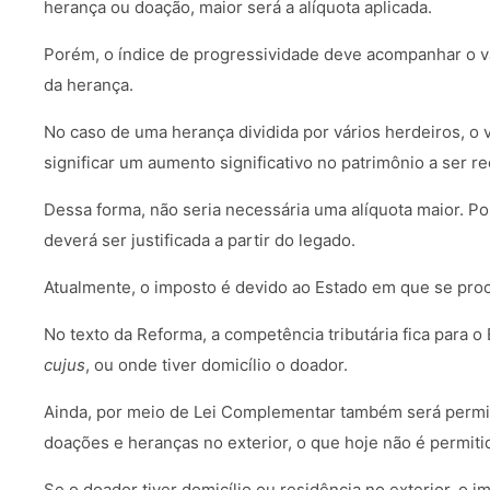
herança ou doação, maior será a alíquota aplicada.
Porém, o índice de progressividade deve acompanhar o va
da herança.
No caso de uma herança dividida por vários herdeiros, o
significar um aumento significativo no patrimônio a ser r
Dessa forma, não seria necessária uma alíquota maior. Por
deverá ser justificada a partir do legado.
Atualmente, o imposto é devido ao Estado em que se proc
No texto da Reforma, a competência tributária fica para o
cujus
, ou onde tiver domicílio o doador.
Ainda, por meio de Lei Complementar também será permi
doações e heranças no exterior, o que hoje não é permiti
Se o doador tiver domicílio ou residência no exterior, o 