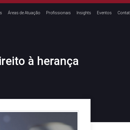
s
Áreas de Atuação
Profissionais
Insights
Eventos
Conta
ireito à herança