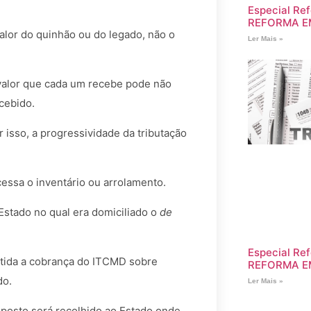
Especial Ref
REFORMA E
lor do quinhão ou do legado, não o
Ler Mais »
 valor que cada um recebe pode não
ecebido.
 isso, a progressividade da tributação
essa o inventário ou arrolamento.
 Estado no qual era domiciliado o
de
Especial Ref
tida a cobrança do ITCMD sobre
REFORMA E
do.
Ler Mais »
imposto será recolhido ao Estado onde