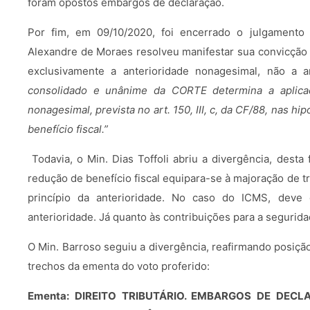
foram opostos embargos de declaração.
Por fim, em 09/10/2020, foi encerrado o julgamento 
Alexandre de Moraes resolveu manifestar sua convicção p
exclusivamente a anterioridade nonagesimal, não a a
consolidado e unânime da CORTE determina a aplicaç
nonagesimal, prevista no art. 150, III, c, da CF/88, nas 
benefício fiscal.”
Todavia, o Min. Dias Toffoli abriu a divergência, desta
redução de benefício fiscal equipara-se à majoração de tr
princípio da anterioridade. No caso do ICMS, deve
anterioridade. Já quanto às contribuições para a segurid
O Min. Barroso seguiu a divergência, reafirmando posiçã
trechos da ementa do voto proferido:
Ementa: DIREITO TRIBUTÁRIO. EMBARGOS DE DEC