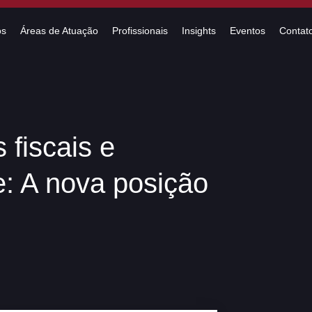
os
Áreas de Atuação
Profissionais
Insights
Eventos
Contat
 fiscais e
de: A nova posição