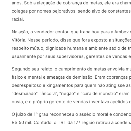
anos. Sob a alegação de cobrança de metas, ele era cham
colegas por nomes pejorativos, sendo alvo de constantes
racial.
Na ação, o vendedor contou que trabalhou para a Ambev d
Vitória. Nesse período, disse que fora exposto a situaçõe
respeito mútuo, dignidade humana e ambiente sadio de tr
usualmente por seus supervisores, gerentes de vendas e
Segundo seu relato, o cumprimento de metas envolvia mui
físico e mental e ameaças de demissão. Eram cobranças 
desrespeitoso e xingamentos para quem não atingisse as 
“desmaiado”, “âncora”, “negão” e “cara de monstro” era
ouvia, e o próprio gerente de vendas inventava apelidos 
O juízo de 1º grau reconheceu o assédio moral e conden
R$ 50 mil. Contudo, o TRT da 17ª região retirou a conde