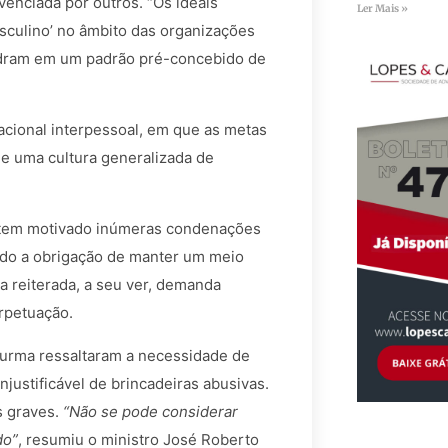
enciada por outros. “Os ideais
Ler Mais »
sculino’ no âmbito das organizações
uadram em um padrão pré-concebido de
zacional interpessoal, em que as metas
e uma cultura generalizada de
v tem motivado inúmeras condenações
ndo a obrigação de manter um meio
a reiterada, a seu ver, demanda
erpetuação.
Turma ressaltaram a necessidade de
njustificável de brincadeiras abusivas.
s graves.
“Não se pode considerar
do”
, resumiu o ministro José Roberto