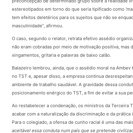
preconcepção de determinado grupo sobre a realidade viv
estereotipados em torno do que seria tipificado como ‘ma
tem efeitos deletérios para os sujeitos que não se enq
masculinidade”, afirmou.
O caso, segundo o relator, retrata efetivo assédio organi
não eram cobradas por meio de motivação positiva, mas d
xingamentos, gritaria e palavras de baixo calão.
Balazeiro lembrou, ainda, que o assédio moral na Ambe
no TST e, apesar disso, a empresa continua desrespeita
ambiente de trabalho saudável. A gravidade dessa condut
posicionamento enérgico do TST, a fim de evitar a sua p
Ao restabelecer a condenação, os ministros da Terceira 
acabar com a naturalização da discriminação e da prática i
Para o colegiado, a ofensa de cunho racial é uma das mai
aceitável essa conduta num país que se pretende civiliza