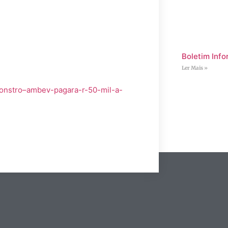
.
Boletim Info
Ler Mais »
onstro–ambev-pagara-r-50-mil-a-