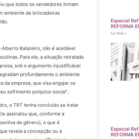
uiu que todos os vendedores tinham
m ambiente de brincadeiras
Especial Ref
lão.
REFORMA E
Ler Mais »
 Alberto Balazeiro, não é aceitável
ulinas. Para ele, a situação retratada
resa, sob o argumento injustificável
degradam profundamente o ambiente
ica da empresa, que visa engajar os
eu sofrimento psíquico-social”.
ro, o TRT tenha concluído se tratar
Ele assinalou que, conforme a
ectiva de gênero), o que é
Especial Ref
que revela a concepção ou a
REFORMA E