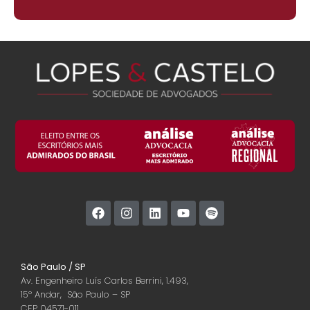
São Paulo / SP
Av. Engenheiro Luís Carlos Berrini, 1.493,
15º Andar, São Paulo – SP
CEP 04571-011