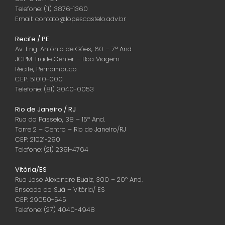
Telefone: (11) 3876-1360
Email: contato@lopescastelo.adv.br
Recife / PE
Av. Eng. Antônio de Góes, 60 – 7ª And.
JCPM Trade Center – Boa Viagem
Recife, Pernambuco
CEP: 51010-000
Telefone: (81) 3040-0053
Rio de Janeiro / RJ
Rua do Passeio, 38 – 15º And.
Torre 2 – Centro – Rio de Janeiro/RJ
CEP: 21021-290
Telefone: (21) 2391-4764
Vitória/ES
Rua Jose Alexandre Buaiz, 300 – 20º And.
Enseada do Suá – Vitória/ ES
CEP: 29050-545
Telefone: (27) 4040-4948