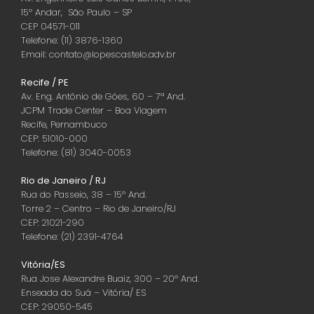
15º Andar, São Paulo – SP
CEP 04571-011
Telefone: (11) 3876-1360
Email: contato@lopescastelo.adv.br
Recife / PE
Av. Eng. Antônio de Góes, 60 – 7ª And.
JCPM Trade Center – Boa Viagem
Recife, Pernambuco
CEP: 51010-000
Telefone: (81) 3040-0053
Rio de Janeiro / RJ
Rua do Passeio, 38 – 15º And.
Torre 2 – Centro – Rio de Janeiro/RJ
CEP: 21021-290
Telefone: (21) 2391-4764
Vitória/ES
Rua Jose Alexandre Buaiz, 300 – 20º And.
Enseada do Suá – Vitória/ ES
CEP: 29050-545