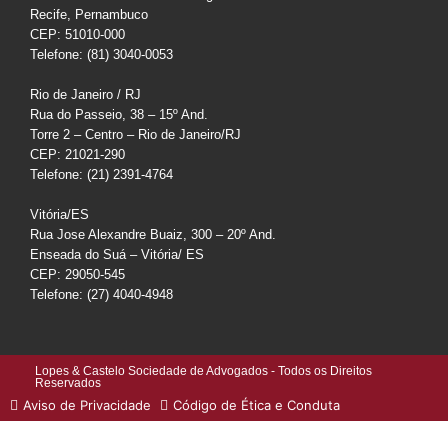
Recife, Pernambuco
CEP: 51010-000
Telefone: (81) 3040-0053
Rio de Janeiro / RJ
Rua do Passeio, 38 – 15º And.
Torre 2 – Centro – Rio de Janeiro/RJ
CEP: 21021-290
Telefone: (21) 2391-4764
Vitória/ES
Rua Jose Alexandre Buaiz, 300 – 20º And.
Enseada do Suá – Vitória/ ES
CEP: 29050-545
Telefone: (27) 4040-4948
Lopes & Castelo Sociedade de Advogados - Todos os Direitos
Reservados
Aviso de Privacidade
Código de Ética e Conduta