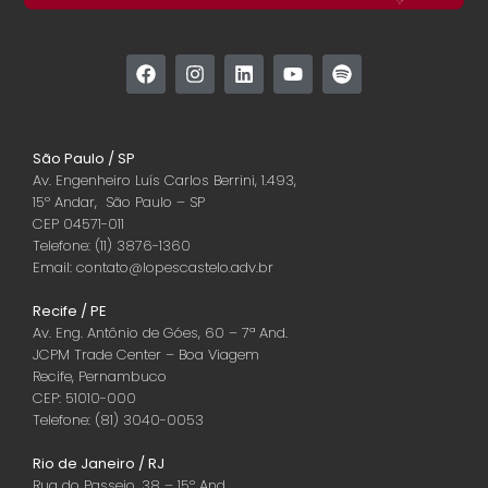
São Paulo / SP
Av. Engenheiro Luís Carlos Berrini, 1.493,
15º Andar, São Paulo – SP
CEP 04571-011
Telefone: (11) 3876-1360
Email: contato@lopescastelo.adv.br
Recife / PE
Av. Eng. Antônio de Góes, 60 – 7ª And.
JCPM Trade Center – Boa Viagem
Recife, Pernambuco
CEP: 51010-000
Telefone: (81) 3040-0053
Rio de Janeiro / RJ
Rua do Passeio, 38 – 15º And.