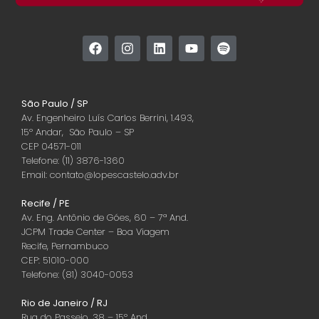
São Paulo / SP
Av. Engenheiro Luís Carlos Berrini, 1.493,
15º Andar, São Paulo – SP
CEP 04571-011
Telefone: (11) 3876-1360
Email: contato@lopescastelo.adv.br
Recife / PE
Av. Eng. Antônio de Góes, 60 – 7ª And.
JCPM Trade Center – Boa Viagem
Recife, Pernambuco
CEP: 51010-000
Telefone: (81) 3040-0053
Rio de Janeiro / RJ
Rua do Passeio, 38 – 15º And.