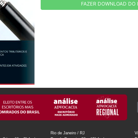
FAZER DOWNLOAD DO 
Rio de Janeiro / RJ
V