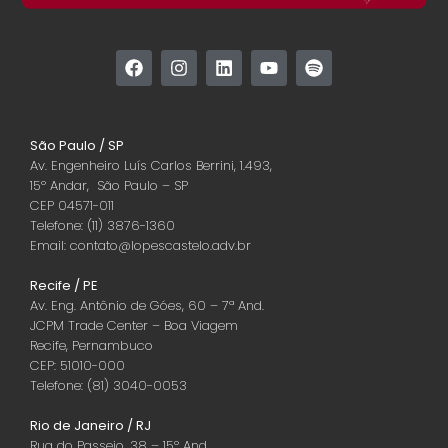
São Paulo / SP
Av. Engenheiro Luís Carlos Berrini, 1.493,
15º Andar, São Paulo – SP
CEP 04571-011
Telefone: (11) 3876-1360
Email: contato@lopescastelo.adv.br
Recife / PE
Av. Eng. Antônio de Góes, 60 – 7ª And.
JCPM Trade Center – Boa Viagem
Recife, Pernambuco
CEP: 51010-000
Telefone: (81) 3040-0053
Rio de Janeiro / RJ
Rua do Passeio, 38 – 15º And.