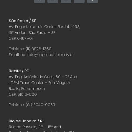
São Paulo / SP
Av. Engenheiro Luís Carlos Berrini, 1.493,
15º Andar, São Paulo – SP
CEP 04571-011
Telefone: (11) 3876-1360
Email: contato@lopescastelo.adv.br
Recife / PE
Av. Eng. Antônio de Góes, 60 – 7ª And.
JCPM Trade Center – Boa Viagem
Recife, Pernambuco
CEP: 51010-000
Telefone: (81) 3040-0053
Rio de Janeiro / RJ
Rua do Passeio, 38 – 15º And.