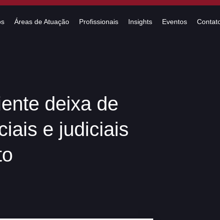
os
Áreas de Atuação
Profissionais
Insights
Eventos
Contat
ente deixa de
iais e judiciais
to