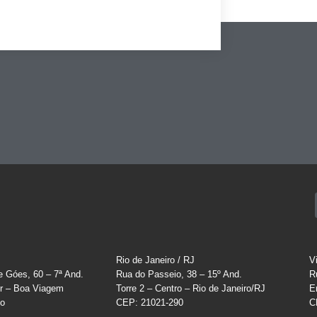
Rio de Janeiro / RJ
V
e Góes, 60 – 7ª And.
Rua do Passeio, 38 – 15º And.
R
r – Boa Viagem
Torre 2 – Centro – Rio de Janeiro/RJ
E
co
CEP: 21021-290
C