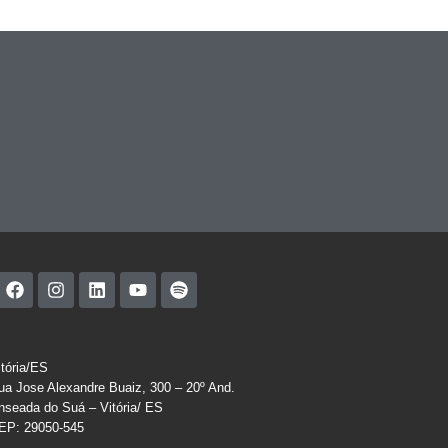
itória/ES
ua Jose Alexandre Buaiz, 300 – 20º And.
nseada do Suá – Vitória/ ES
EP: 29050-545