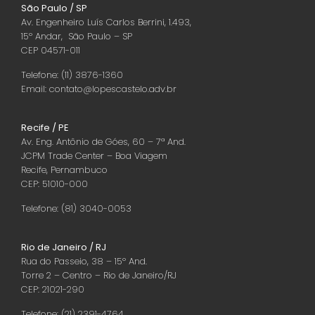
São Paulo / SP
Av. Engenheiro Luís Carlos Berrini, 1.493,
15º Andar, São Paulo – SP
CEP 04571-011
Telefone: (11) 3876-1360
Email: contato@lopescastelo.adv.br
Recife / PE
Av. Eng. Antônio de Góes, 60 – 7ª And.
JCPM Trade Center – Boa Viagem
Recife, Pernambuco
CEP: 51010-000
Telefone: (81) 3040-0053
Rio de Janeiro / RJ
Rua do Passeio, 38 – 15º And.
Torre 2 – Centro – Rio de Janeiro/RJ
CEP: 21021-290
Telefone: (21) 2391-4764