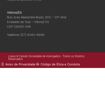
Vitória/ES
Rua Jose Alexandre Buaiz, 300 – 20º And.
Enseada do Suá – Vitória/ ES
CEP: 29050-545
Telefone: (27) 4040-4948
Lopes & Castelo Sociedade de Advogados - Todos os Direitos
Reservados
Aviso de Privacidade
Código de Ética e Conduta