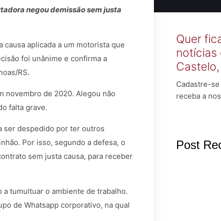
rtadora negou demissão sem justa
Quer fic
ta causa aplicada a um motorista que
notícias
isão foi unânime e confirma a
Castelo
anoas/RS.
Cadastre-se 
 em novembro de 2020. Alegou não
receba a nos
o falta grave.
a ser despedido por ter outros
inhão. Por isso, segundo a defesa, o
Post Re
contrato sem justa causa, para receber
 a tumultuar o ambiente de trabalho.
upo de Whatsapp corporativo, na qual