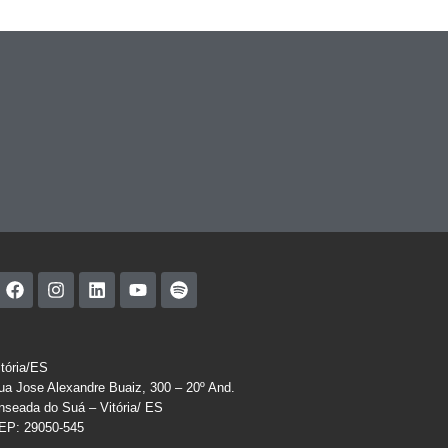
itória/ES
ua Jose Alexandre Buaiz, 300 – 20º And.
nseada do Suá – Vitória/ ES
EP: 29050-545