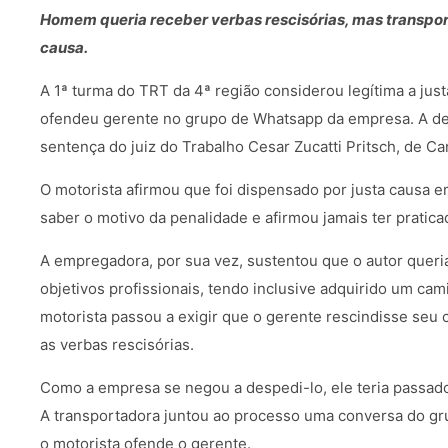
Homem queria receber verbas rescisórias, mas transpo
causa.
A 1ª turma do TRT da 4ª região considerou legítima a jus
ofendeu gerente no grupo de Whatsapp da empresa. A dec
sentença do juiz do Trabalho Cesar Zucatti Pritsch, de C
O motorista afirmou que foi dispensado por justa causa
saber o motivo da penalidade e afirmou jamais ter praticad
A empregadora, por sua vez, sustentou que o autor queri
objetivos profissionais, tendo inclusive adquirido um cam
motorista passou a exigir que o gerente rescindisse seu 
as verbas rescisórias.
Como a empresa se negou a despedi-lo, ele teria passado
A transportadora juntou ao processo uma conversa do gr
o motorista ofende o gerente.