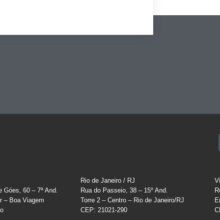
Rio de Janeiro / RJ
V
e Góes, 60 – 7ª And.
Rua do Passeio, 38 – 15º And.
R
r – Boa Viagem
Torre 2 – Centro – Rio de Janeiro/RJ
E
co
CEP: 21021-290
C