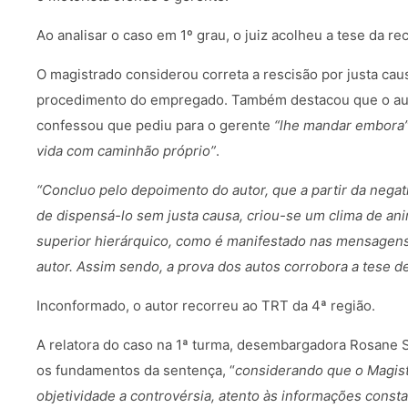
Ao analisar o caso em 1º grau, o juiz acolheu a tese da re
O magistrado considerou correta a rescisão por justa ca
procedimento do empregado. Também destacou que o aut
confessou que pediu para o gerente
“lhe mandar embora
vida com caminhão próprio”
.
“Concluo pelo depoimento do autor, que a partir da negat
de dispensá-lo sem justa causa, criou-se um clima de an
superior hierárquico, como é manifestado nas mensagens
autor. Assim sendo, a prova dos autos corrobora a tese de
Inconformado, o autor recorreu ao TRT da 4ª região.
A relatora do caso na 1ª turma, desembargadora Rosane S
os fundamentos da sentença, “
considerando que o Magist
objetividade a controvérsia, atento às informações const