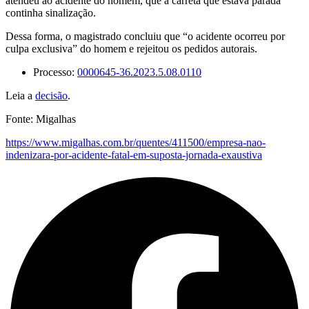
atendeu ao acidente do homem, que a carreta que estava parada
continha sinalização.
Dessa forma, o magistrado concluiu que “o acidente ocorreu por
culpa exclusiva” do homem e rejeitou os pedidos autorais.
Processo:
0000645-36.2023.5.08.0110
Leia a
decisão
.
Fonte: Migalhas
https://www.migalhas.com.br/quentes/411500/empresa-nao-
indenizara-por-acidente-fatal-em-suposta-jornada-exaustiva