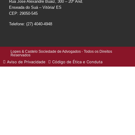
Rua Jose Alexandre Buaiz, 300 – 20º And.
Enseada do Suá – Vitória/ ES
CEP: 29050-545
Telefone: (27) 4040-4948
Lopes & Castelo Sociedade de Advogados - Todos os Direitos
Reservados
Aviso de Privacidade
Código de Ética e Conduta