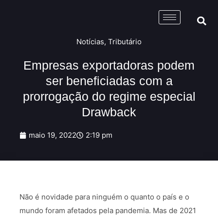
Notícias
,
Tributário
Empresas exportadoras podem
ser beneficiadas com a
prorrogação do regime especial
Drawback
maio 19, 2022
2:19 pm
Não é novidade para ninguém o quanto o país e o
mundo foram afetados pela pandemia. Mas de 2021