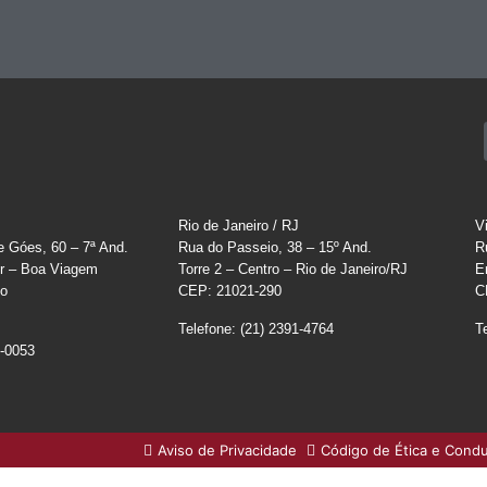
Rio de Janeiro / RJ
V
e Góes, 60 – 7ª And.
Rua do Passeio, 38 – 15º And.
R
r – Boa Viagem
Torre 2 – Centro – Rio de Janeiro/RJ
E
co
CEP: 21021-290
C
Telefone: (21) 2391-4764
T
0-0053
Aviso de Privacidade
Código de Ética e Cond