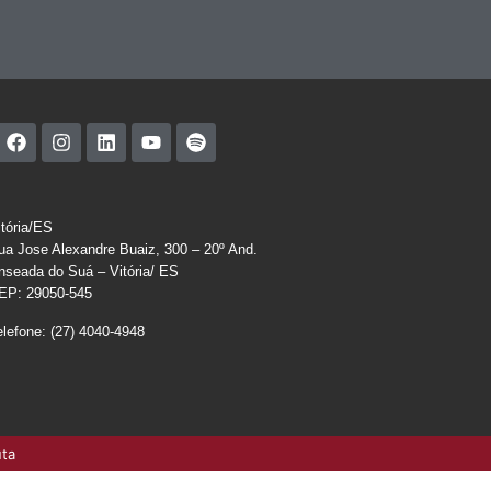
itória/ES
ua Jose Alexandre Buaiz, 300 – 20º And.
nseada do Suá – Vitória/ ES
EP: 29050-545
elefone: (27) 4040-4948
uta