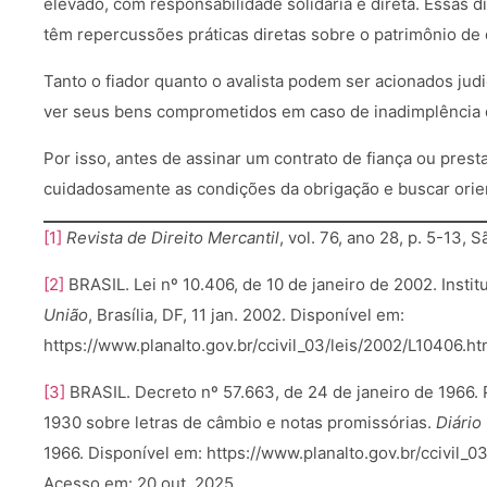
elevado, com responsabilidade solidária e direta. Essas d
têm repercussões práticas diretas sobre o patrimônio de
Tanto o fiador quanto o avalista podem ser acionados jud
ver seus bens comprometidos em caso de inadimplência 
Por isso, antes de assinar um contrato de fiança ou presta
cuidadosamente as condições da obrigação e buscar orien
[1]
Revista de Direito Mercantil
, vol. 76, ano 28, p. 5-13, 
[2]
BRASIL. Lei nº 10.406, de 10 de janeiro de 2002. Institu
União
, Brasília, DF, 11 jan. 2002. Disponível em:
https://www.planalto.gov.br/ccivil_03/leis/2002/L10406.h
[3]
BRASIL. Decreto nº 57.663, de 24 de janeiro de 1966
1930 sobre letras de câmbio e notas promissórias.
Diário
1966. Disponível em: https://www.planalto.gov.br/ccivil_
Acesso em: 20 out. 2025.