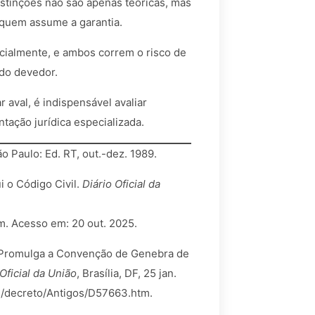
istinções não são apenas teóricas, mas
 quem assume a garantia.
icialmente, e ambos correm o risco de
do devedor.
r aval, é indispensável avaliar
tação jurídica especializada.
São Paulo: Ed. RT, out.-dez. 1989.
i o Código Civil.
Diário Oficial da
tm. Acesso em: 20 out. 2025.
. Promulga a Convenção de Genebra de
 Oficial da União
, Brasília, DF, 25 jan.
03/decreto/Antigos/D57663.htm.