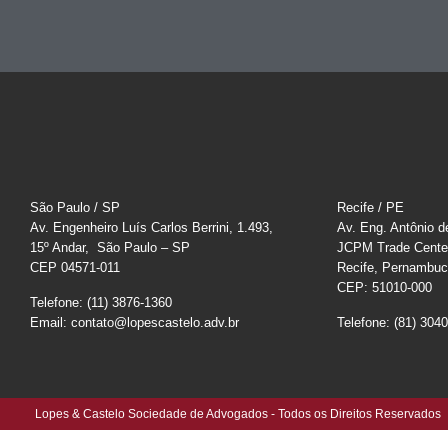
São Paulo / SP
Recife / PE
Av. Engenheiro Luís Carlos Berrini, 1.493,
Av. Eng. Antônio d
15º Andar, São Paulo – SP
JCPM Trade Cente
CEP 04571-011
Recife, Pernambu
CEP: 51010-000
Telefone: (11) 3876-1360
Email: contato@lopescastelo.adv.br
Telefone: (81) 304
Lopes & Castelo Sociedade de Advogados - Todos os Direitos Reservados