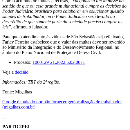
Com o acúmulo de multas e recusas,
“chegou-se a um impasse no
sentido de que ou essa grande multinacional cumpre as decisões do
Poder Judiciário brasileiro para colaborar em solucionar questão
simples de trabalhador, ou o Poder Judiciário será levado ao
descrédito de que somente parte da sociedade precisa cumprir as
leis”
, afirmou o julgador.
Para que o atendimento às vítimas de São Sebastião seja efetivado,
Farley Ferreira estabelece que o valor das multas deve ser revertido
ao Ministério da Integração e do Desenvolvimento Regional, no
âmbito do Plano Nacional de Proteção e Defesa Civil.
Processo:
1000129-21.2022.5.02.0071
Veja a
decisão
.
Informações: TRT da 2ª região.
Fonte: Migalhas
Google é multado por não fornecer geolocalização de trabalhador
(migalhas.com.br)
…
PARTICIPE!