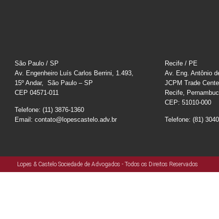
São Paulo / SP
Recife / PE
Av. Engenheiro Luís Carlos Berrini, 1.493,
Av. Eng. Antônio d
15º Andar, São Paulo – SP
JCPM Trade Cente
CEP 04571-011
Recife, Pernambu
CEP: 51010-000
Telefone: (11) 3876-1360
Email: contato@lopescastelo.adv.br
Telefone: (81) 304
Lopes & Castelo Sociedade de Advogados - Todos os Direitos Reservados