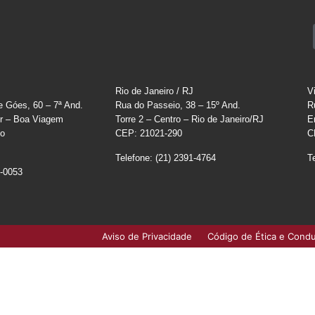
Rio de Janeiro / RJ
V
e Góes, 60 – 7ª And.
Rua do Passeio, 38 – 15º And.
R
r – Boa Viagem
Torre 2 – Centro – Rio de Janeiro/RJ
E
co
CEP: 21021-290
C
Telefone: (21) 2391-4764
T
0-0053
Aviso de Privacidade
Código de Ética e Cond