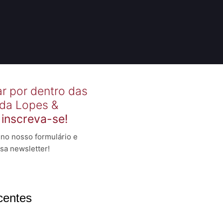
ar por dentro das
 da Lopes &
,
inscreva-se!
no nosso formulário e
sa newsletter!
centes