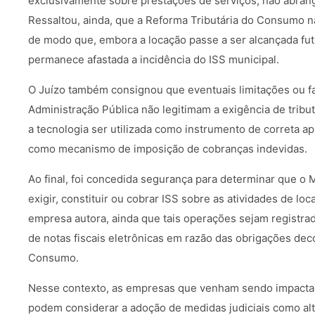
exclusivamente sobre prestações de serviços, não abran
Ressaltou, ainda, que a Reforma Tributária do Consumo nã
de modo que, embora a locação passe a ser alcançada fut
permanece afastada a incidência do ISS municipal.
O Juízo também consignou que eventuais limitações ou fa
Administração Pública não legitimam a exigência de tribu
a tecnologia ser utilizada como instrumento de correta apl
como mecanismo de imposição de cobranças indevidas.
Ao final, foi concedida segurança para determinar que o 
exigir, constituir ou cobrar ISS sobre as atividades de l
empresa autora, ainda que tais operações sejam registra
de notas fiscais eletrônicas em razão das obrigações dec
Consumo.
Nesse contexto, as empresas que venham sendo impactad
podem considerar a adoção de medidas judiciais como alt