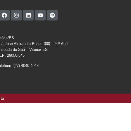
itória/ES
ua Jose Alexandre Buaiz, 300 – 20º And.
nseada do Suá – Vitória/ ES
EP: 29050-545
elefone: (27) 4040-4948
uta