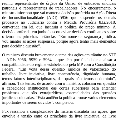
reuniu representantes de órgãos da União, de entidades sindicais
patronais e representantes de trabalhadores. No encerramento, o
ministro informou que vai manter a decisão proferida na Ação Direta
de Inconstitucionalidade (ADI) 5956 que suspende os demais
processos no Judiciário contra a Medida Provisória 832/2018,
convertida em lei, que instituiu a política do preço mínimo. A
decisão proferida em junho buscou evitar decisões conflitantes sobre
o tema nas primeiras instâncias. “Em nome da segurança jurídica,
vou manter as ações suspensas, porque agora tenho mais elementos
para decidir a questão”.
O ministro discutiu brevemente o tema das ações em trâmite no STF
– ADIs 5956, 5959 e 5964 – que têm por finalidade analisar a
compatibilidade do regime estabelecido pela MP com a Constituição
Federal. “Em volta dessa questão jurídica de valorização do
trabalho, livre iniciativa, livre concorrência, dignidade humana,
temos fatores interdisciplinares, das quais não temos o domínio”,
afirmou. Tais temas, de acordo com o ministro, colocam em questão
a capacidade institucional das cortes superiores para entender
problemas que são extrajurídicos, externalidades das questões
jurídicas colocadas. “Esta audiência pública trouxe vários elementos
importantes de serem ouvidos”, completou.
Fux ressaltou a complexidade da matéria discutida nas ações, que
envolve a tensão entre os princípios da livre iniciativa, da livre