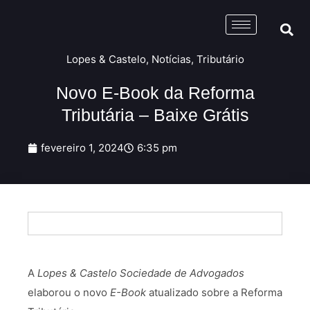
Lopes & Castelo
,
Notícias
,
Tributário
Novo E-Book da Reforma
Tributária – Baixe Grátis
fevereiro 1, 2024
6:35 pm
A
Lopes & Castelo Sociedade de Advogados
elaborou o novo
E-Book
atualizado sobre a Reforma