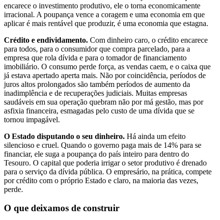
encarece o investimento produtivo, ele o torna economicamente
irracional. A poupança vence a coragem e uma economia em que
aplicar é mais rentável que produzir, é uma economia que estagna.
Crédito e endividamento.
Com dinheiro caro, o crédito encarece
para todos, para o consumidor que compra parcelado, para a
empresa que rola dívida e para o tomador de financiamento
imobiliário. O consumo perde força, as vendas caem, e o caixa que
já estava apertado aperta mais. Não por coincidência, períodos de
juros altos prolongados são também períodos de aumento da
inadimplência e de recuperações judiciais. Muitas empresas
saudáveis em sua operação quebram não por má gestão, mas por
asfixia financeira, esmagadas pelo custo de uma dívida que se
tornou impagável.
O Estado disputando o seu dinheiro.
Há ainda um efeito
silencioso e cruel. Quando o governo paga mais de 14% para se
financiar, ele suga a poupança do país inteiro para dentro do
Tesouro. O capital que poderia irrigar o setor produtivo é drenado
para o serviço da dívida pública. O empresário, na prática, compete
por crédito com o próprio Estado e claro, na maioria das vezes,
perde.
O que deixamos de construir