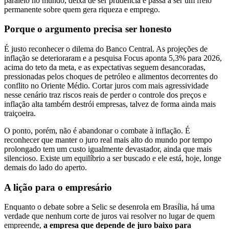
paralelo no mundo, deixa de ser prudência e passa a ser um freio
permanente sobre quem gera riqueza e emprego.
Porque o argumento precisa ser honesto
É justo reconhecer o dilema do Banco Central. As projeções de
inflação se deterioraram e a pesquisa Focus aponta 5,3% para 2026,
acima do teto da meta, e as expectativas seguem desancoradas,
pressionadas pelos choques de petróleo e alimentos decorrentes do
conflito no Oriente Médio. Cortar juros com mais agressividade
nesse cenário traz riscos reais de perder o controle dos preços e
inflação alta também destrói empresas, talvez de forma ainda mais
traiçoeira.
O ponto, porém, não é abandonar o combate à inflação. É
reconhecer que manter o juro real mais alto do mundo por tempo
prolongado tem um custo igualmente devastador, ainda que mais
silencioso. Existe um equilíbrio a ser buscado e ele está, hoje, longe
demais do lado do aperto.
A lição para o empresário
Enquanto o debate sobre a Selic se desenrola em Brasília, há uma
verdade que nenhum corte de juros vai resolver no lugar de quem
empreende,
a empresa que depende de juro baixo para