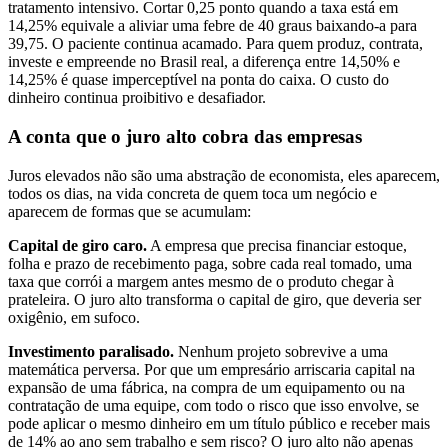
tratamento intensivo. Cortar 0,25 ponto quando a taxa está em
14,25% equivale a aliviar uma febre de 40 graus baixando-a para
39,75. O paciente continua acamado. Para quem produz, contrata,
investe e empreende no Brasil real, a diferença entre 14,50% e
14,25% é quase imperceptível na ponta do caixa. O custo do
dinheiro continua proibitivo e desafiador.
A conta que o juro alto cobra das empresas
Juros elevados não são uma abstração de economista, eles aparecem,
todos os dias, na vida concreta de quem toca um negócio e
aparecem de formas que se acumulam:
Capital de giro caro.
A empresa que precisa financiar estoque,
folha e prazo de recebimento paga, sobre cada real tomado, uma
taxa que corrói a margem antes mesmo de o produto chegar à
prateleira. O juro alto transforma o capital de giro, que deveria ser
oxigênio, em sufoco.
Investimento paralisado.
Nenhum projeto sobrevive a uma
matemática perversa. Por que um empresário arriscaria capital na
expansão de uma fábrica, na compra de um equipamento ou na
contratação de uma equipe, com todo o risco que isso envolve, se
pode aplicar o mesmo dinheiro em um título público e receber mais
de 14% ao ano sem trabalho e sem risco? O juro alto não apenas