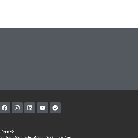
itória/ES
ua Jose Alexandre Buaiz, 300 – 20º And.