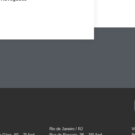
Rio de Janeiro / RJ
V
e Góes, 60 – 7ª And.
Rua do Passeio, 38 – 15º And.
R