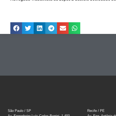
São Paulo / SP
Recife / PE
Av. Engenheiro Luís Carlos Berrini, 1.493,
Av. Eng. Antônio d