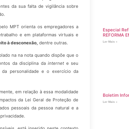
tes da sua falta de vigilância sobre
do.
 pelo MPT orienta os empregadores a
Especial Ref
trabalho e em plataformas virtuais e
REFORMA E
Ler Mais »
eito à desconexão,
dentre outras.
mplado na na nota quando dispõe que o
ntos da disciplina da
internet
e seu
 da personalidade e o exercício da
almente, em relação à essa modalidade
Boletim Info
mpactos da Lei Geral de Proteção de
Ler Mais »
dados pessoais da pessoa natural e a
 privacidade.
nsíveis, está inserido neste contexto