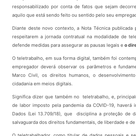
responsabilizado por conta de fatos que sejam decorren
aquilo que está sendo feito ou sentido pelo seu emprega
Diante deste novo contexto, a Nota Técnica publicada
respeitarem a jornada contratual na modalidade de tele
defende medidas para assegurar as pausas legais e
o dir
O teletrabalho, em sua forma digital, também foi conte
empregador deverá observar os parâmetros e fundame
Marco Civil, os direitos humanos, o desenvolvimento
cidadania em meios digitais.
Significa dizer que também no teletrabalho, e, princip
de labor imposto pela pandemia da COVID-19, haverá i
Dados (Lei 13.709/18), que disciplina a proteção de 
salvaguarda dos direitos fundamentais, de liberdade e de
O teletrabalhador, como titular de dados pessoais e se