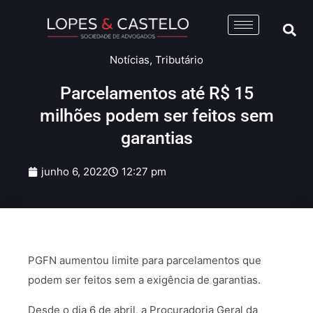
Notícias
,
Tributário
Parcelamentos até R$ 15
milhões podem ser feitos sem
garantias
junho 6, 2022
12:27 pm
PGFN aumentou limite para parcelamentos que
podem ser feitos sem a exigência de garantias.
Desde o dia 6 de abril, a Procuradoria Geral da