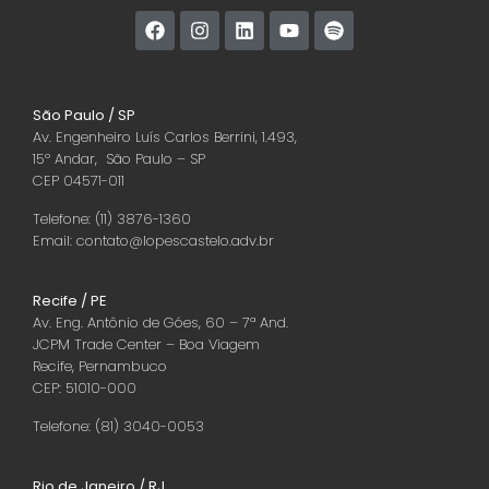
São Paulo / SP
Av. Engenheiro Luís Carlos Berrini, 1.493,
15º Andar, São Paulo – SP
CEP 04571-011
Telefone: (11) 3876-1360
Email: contato@lopescastelo.adv.br
Recife / PE
Av. Eng. Antônio de Góes, 60 – 7ª And.
JCPM Trade Center – Boa Viagem
Recife, Pernambuco
CEP: 51010-000
Telefone: (81) 3040-0053
Rio de Janeiro / RJ