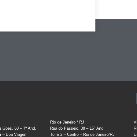
Rio de Janeiro / RJ
V
e Góes, 60 – 7ª And.
Rua do Passeio, 38 – 15º And.
R
r – Boa Viagem
Torre 2 – Centro – Rio de Janeiro/RJ
E