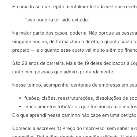
Há uma frase que repito mentalmente toda vez que recebo
“Isso poderia ter sido evitado.”
Na maior parte dos casos, poderia. Não porque as pesso
ninguém ensina, de forma clara e direta, o quanto custa
preparo — e o quanto esse custo vai muito além do financ
São 28 anos de carreira. Mais de 19 deles dedicados à Lo
junto com pessoas que admiro profundamente.
Nesse tempo, acompanhei centenas de empresas em seu
fusões, cisões, reestruturações, dissoluções de so
planejamentos tributários que funcionaram e muito
E o que aprendi nesse caminho não cabe em uma petição
Comecei a escrever ‘O Preço do Improviso’ sem saber exa
anotações. Reflexões depois de reuniões difíceis. Histór