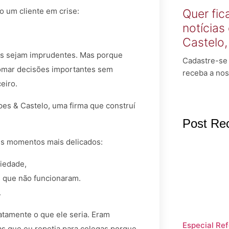
 um cliente em crise:
Quer fic
notícias
Castelo
as sejam imprudentes. Mas porque
Cadastre-se 
 tomar decisões importantes sem
receba a nos
eiro.
pes & Castelo, uma firma que construí
Post Re
s momentos mais delicados:
ciedade,
s que não funcionaram.
.
tamente o que ele seria. Eram
Especial Ref
ias que eu repetia para colegas porque