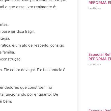
REFORMA E
i o que esse livro realmente é:
Ler Mais »
ntes.
ase jurídica frágil.
tégia.
ática, é um ato de respeito, consigo
família.
Especial Ref
REFORMA E
econstrução.
Ler Mais »
 Ele cobra devagar. E a boa notícia é
reendedores que constroem no
tá funcionando por enquanto’. De
ai bem.
Especial Ref