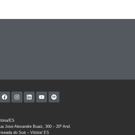
itória/ES
ua Jose Alexandre Buaiz, 300 – 20º And.
nseada do Suá – Vitória/ ES