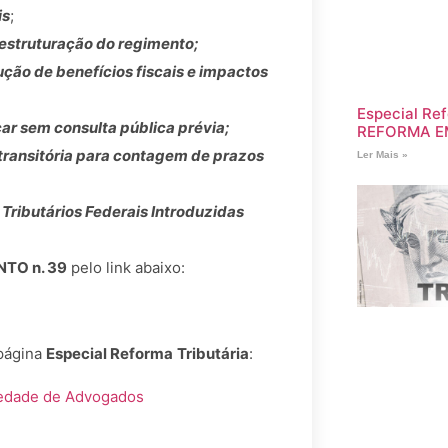
is
;
estruturação do regimento;
ção de benefícios fiscais e impactos
Especial Ref
r sem consulta pública prévia;
REFORMA E
 transitória para contagem de prazos
Ler Mais »
Tributários Federais Introduzidas
TO n. 39
pelo link abaixo:
página
Especial Reforma
Tributária
:
ciedade de Advogados