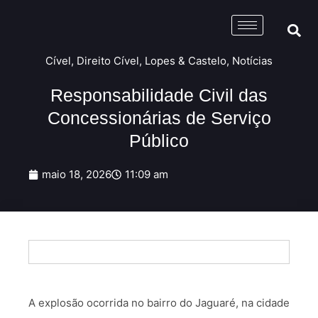
Cível
,
Direito Cível
,
Lopes & Castelo
,
Notícias
Responsabilidade Civil das
Concessionárias de Serviço
Público
maio 18, 2026
11:09 am
A explosão ocorrida no bairro do Jaguaré, na cidade