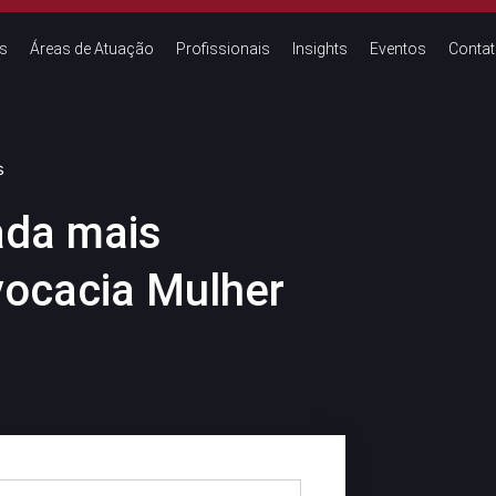
s
Áreas de Atuação
Profissionais
Insights
Eventos
Conta
s
ada mais
vocacia Mulher