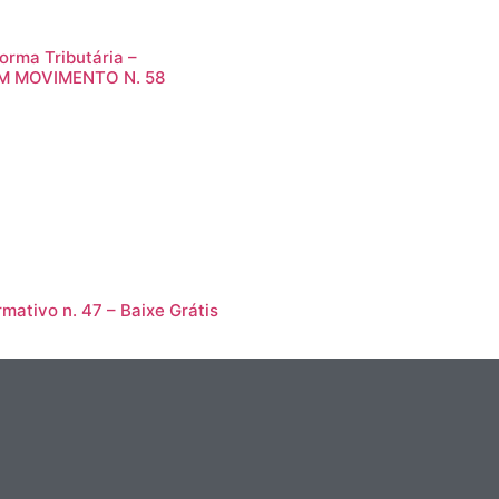
orma Tributária –
M MOVIMENTO N. 58
rmativo n. 47 – Baixe Grátis