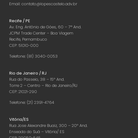
Email: contato@lopescastelo.adv.br
Recife / PE
Av. Eng. Antônio de Góes, 60 – 7ª And.
JCPM Trade Center – Boa Viagem
Recife, Pernambuco
CEP: 51010-000
Telefone: (81) 3040-0053
Rio de Janeiro / RJ
Rua do Passeio, 38 – 15º And.
Torre 2 – Centro – Rio de Janeiro/RJ
CEP: 21021-290
Telefone: (21) 2391-4764
Vitória/ES
Rua Jose Alexandre Buaiz, 300 – 20º And.
Enseada do Suá – Vitória/ ES
CEP: 29050-545