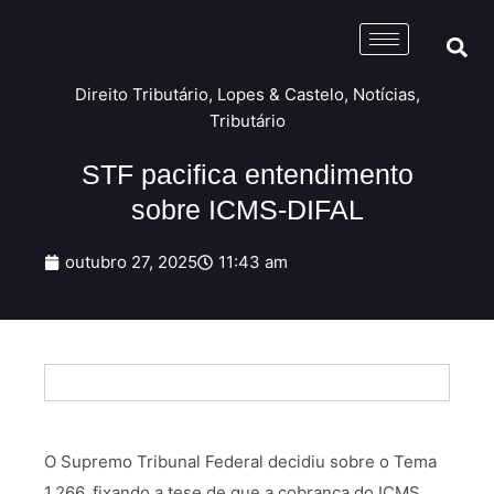
Direito Tributário
,
Lopes & Castelo
,
Notícias
,
Tributário
STF pacifica entendimento
sobre ICMS-DIFAL
outubro 27, 2025
11:43 am
O Supremo Tribunal Federal decidiu sobre o Tema
1.266, fixando a tese de que a cobrança do ICMS