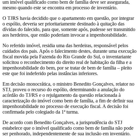
um imóvel qualificado como bem de família deve ser assegurada,
mesmo quando este se encontra em processo de inventário.
O TJRS havia decidido que o apartamento em questão, por integrar
o espólio, deveria ser prioritariamente destinado à quitação das
dívidas do falecido, para que, somente após, pudesse ser transmitido
aos herdeiros, que então poderiam invocar a impenhorabilidade.
No referido imóvel, residia uma das herdeiras, responsável pelos
cuidados dos pais. Após o falecimento destes, durante uma execução
fiscal movida pela Fazenda do Rio Grande do Sul, o inventariante
solicitou o reconhecimento do direito real de habitação da filha e a
impenhorabilidade do bem, por se tratar de bem de família – pleito
este que foi indeferido pelas instâncias inferiores.
Em decisão monocrática, o ministro Benedito Gonçalves, relator no
STJ, proveu o recurso do espólio, determinando a anulação do
acórdão do TJ/RS e o rejulgamento da questão relacionada à
caracterização do imóvel como bem de família, a fim de definir sua
impenhorabilidade no processo de execução fiscal. A decisão foi
confirmada pelo colegiado da 1ª turma.
De acordo com Benedito Gonçalves, a jurisprudência do STJ
estabelece que o imóvel qualificado como bem de família não pode
ser penhorado, independentemente de sua inclusão em inventário.