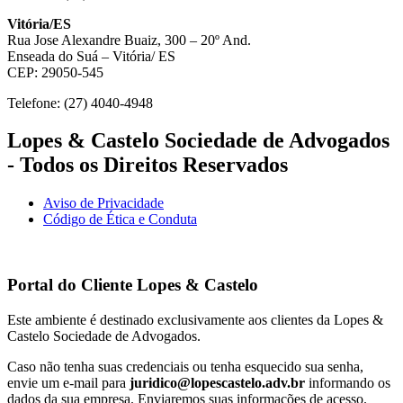
Vitória/ES
Rua Jose Alexandre Buaiz, 300 – 20º And.
Enseada do Suá – Vitória/ ES
CEP: 29050-545
Telefone: (27) 4040-4948
Lopes & Castelo Sociedade de Advogados
- Todos os Direitos Reservados
Aviso de Privacidade
Código de Ética e Conduta
Portal do Cliente
Lopes & Castelo
Este ambiente é destinado exclusivamente aos clientes da Lopes &
Castelo Sociedade de Advogados.
Caso não tenha suas credenciais ou tenha esquecido sua senha,
envie um e-mail para
juridico@lopescastelo.adv.br
informando os
dados da sua empresa. Enviaremos suas informações de acesso.