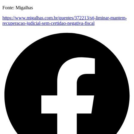
Fonte: Migalhas
https://www.migalhas.com.br/quentes/372213/stj-liminar-mantem-
recuperacao-judicial-sem-certidao-negativa-fiscal