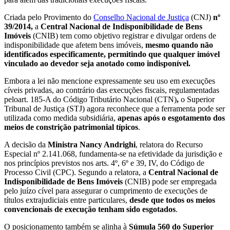
Criada pelo Provimento do
Conselho Nacional de Justiça
(CNJ)
nº
39/2014
,
a
Central Nacional de Indisponibilidade de Bens
Imóveis
(CNIB) tem como objetivo registrar e divulgar ordens de
indisponibilidade que afetem bens imóveis,
mesmo quando não
identificados especificamente, permitindo que qualquer imóvel
vinculado ao devedor seja anotado como indisponível.
Embora a lei não mencione expressamente seu uso em execuções
cíveis privadas, ao contrário das execuções fiscais, regulamentadas
peloart. 185-A do Código Tributário Nacional (CTN)
,
o Superior
Tribunal de Justiça (STJ) agora reconhece que a ferramenta pode ser
utilizada como medida subsidiária,
apenas após o esgotamento dos
meios de constrição patrimonial típicos
.
A decisão da
Ministra Nancy Andrighi
, relatora do Recurso
Especial nº 2.141.068, fundamenta-se na efetividade da jurisdição e
nos princípios previstos nos arts. 4º, 6º e 39, IV, do Código de
Processo Civil (CPC). Segundo a relatora, a
Central Nacional de
Indisponibilidade de Bens Imóveis
(CNIB) pode ser empregada
pelo juízo cível para assegurar o cumprimento de execuções de
títulos extrajudiciais entre particulares,
desde que todos os meios
convencionais de execução tenham sido esgotados
.
O posicionamento também se alinha à
Súmula 560 do
Superior