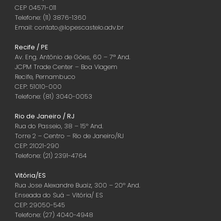
CEP 04571-011
Telefone: (11) 3876-1360
Email: contato@lopescastelo.adv.br
Recife / PE
Av. Eng. Antônio de Góes, 60 – 7ª And.
JCPM Trade Center – Boa Viagem
Recife, Pernambuco
CEP: 51010-000
Telefone: (81) 3040-0053
Rio de Janeiro / RJ
Rua do Passeio, 38 – 15º And.
Torre 2 – Centro – Rio de Janeiro/RJ
CEP: 21021-290
Telefone: (21) 2391-4764
Vitória/ES
Rua Jose Alexandre Buaiz, 300 – 20º And.
Enseada do Suá – Vitória/ ES
CEP: 29050-545
Telefone: (27) 4040-4948