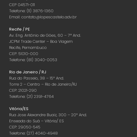
CEP 04571-011
Telefone: (11) 3876-1360
Email: contato@lopescastelo.adv.br
Recife / PE
Av. Eng. Antônio de Góes, 60 – 7ª And.
JCPM Trade Center – Boa Viagem
Recife, Pernambuco
CEP: 51010-000
Telefone: (81) 3040-0053
Rio de Janeiro / RJ
Rua do Passeio, 38 – 15º And.
Torre 2 – Centro – Rio de Janeiro/RJ
CEP: 21021-290
Telefone: (21) 2391-4764
Vitória/ES
Rua Jose Alexandre Buaiz, 300 – 20º And.
Enseada do Suá – Vitória/ ES
CEP: 29050-545
Telefone: (27) 4040-4948