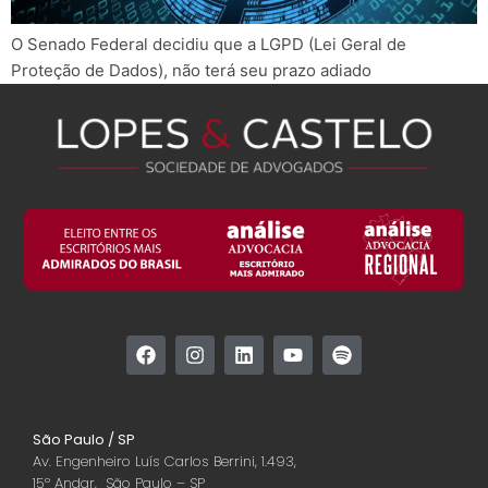
O Senado Federal decidiu que a LGPD (Lei Geral de
Proteção de Dados), não terá seu prazo adiado
São Paulo / SP
Av. Engenheiro Luís Carlos Berrini, 1.493,
15º Andar, São Paulo – SP