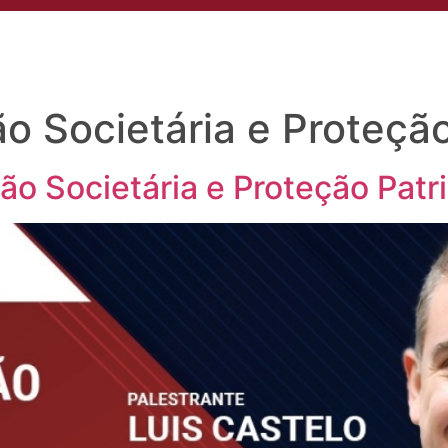
s
Áreas de Atuação
Profissionais
Insights
Eventos
Conta
o Societária e Proteção
o Societária e Proteção Patri