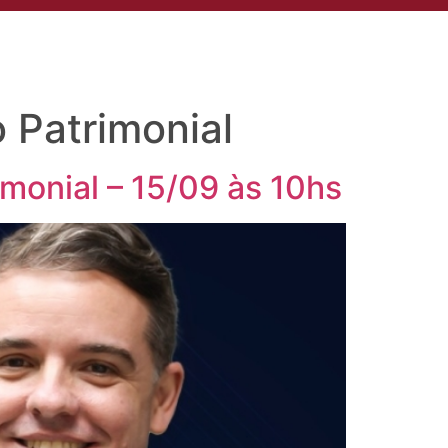
to
Compliance
Área do Cliente
Aviso de Privacidade
 Patrimonial
monial – 15/09 às 10hs