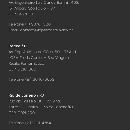
Av. Engenheiro Luís Carlos Berrini, 1.493,
15º Andar, São Paulo – SP
CEP 04571-011
Telefone: (11) 3876-1360
Email: contato@lopescastelo.adv.br
Recife / PE
Av. Eng. Antônio de Góes, 60 – 7ª And.
JCPM Trade Center – Boa Viagem
Recife, Pernambuco
CEP: 51010-000
Telefone: (81) 3040-0053
Rio de Janeiro / RJ
Rua do Passeio, 38 – 15º And.
Torre 2 – Centro – Rio de Janeiro/RJ
CEP: 21021-290
Telefone: (21) 2391-4764