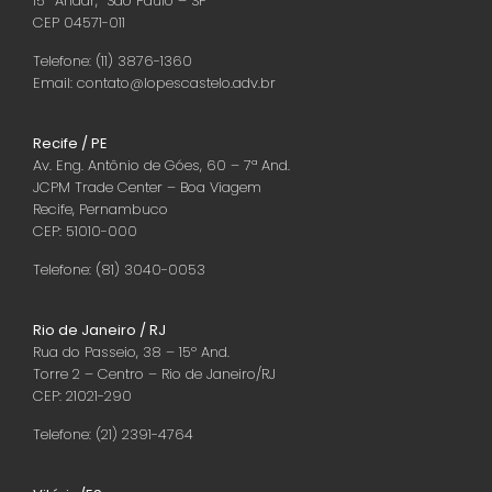
15º Andar, São Paulo – SP
CEP 04571-011
Telefone: (11) 3876-1360
Email: contato@lopescastelo.adv.br
Recife / PE
Av. Eng. Antônio de Góes, 60 – 7ª And.
JCPM Trade Center – Boa Viagem
Recife, Pernambuco
CEP: 51010-000
Telefone: (81) 3040-0053
Rio de Janeiro / RJ
Rua do Passeio, 38 – 15º And.
Torre 2 – Centro – Rio de Janeiro/RJ
CEP: 21021-290
Telefone: (21) 2391-4764