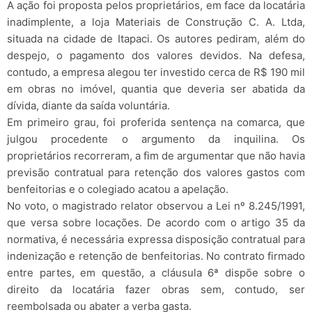
A ação foi proposta pelos proprietários, em face da locatária
inadimplente, a loja Materiais de Construção C. A. Ltda,
situada na cidade de Itapaci. Os autores pediram, além do
despejo, o pagamento dos valores devidos. Na defesa,
contudo, a empresa alegou ter investido cerca de R$ 190 mil
em obras no imóvel, quantia que deveria ser abatida da
dívida, diante da saída voluntária.
Em primeiro grau, foi proferida sentença na comarca, que
julgou procedente o argumento da inquilina. Os
proprietários recorreram, a fim de argumentar que não havia
previsão contratual para retenção dos valores gastos com
benfeitorias e o colegiado acatou a apelação.
No voto, o magistrado relator observou a Lei nº 8.245/1991,
que versa sobre locações. De acordo com o artigo 35 da
normativa, é necessária expressa disposição contratual para
indenização e retenção de benfeitorias. No contrato firmado
entre partes, em questão, a cláusula 6ª dispõe sobre o
direito da locatária fazer obras sem, contudo, ser
reembolsada ou abater a verba gasta.