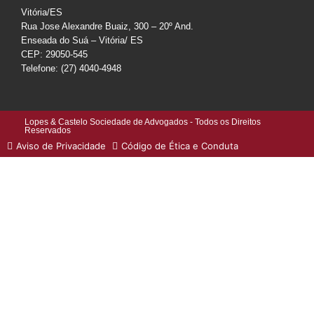
Vitória/ES
Rua Jose Alexandre Buaiz, 300 – 20º And.
Enseada do Suá – Vitória/ ES
CEP: 29050-545
Telefone: (27) 4040-4948
Lopes & Castelo Sociedade de Advogados - Todos os Direitos
Reservados
Aviso de Privacidade
Código de Ética e Conduta