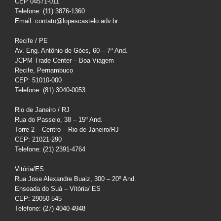
CEP 04571-011
Telefone: (11) 3876-1360
Email: contato@lopescastelo.adv.br
Recife / PE
Av. Eng. Antônio de Góes, 60 – 7ª And.
JCPM Trade Center – Boa Viagem
Recife, Pernambuco
CEP: 51010-000
Telefone: (81) 3040-0053
Rio de Janeiro / RJ
Rua do Passeio, 38 – 15º And.
Torre 2 – Centro – Rio de Janeiro/RJ
CEP: 21021-290
Telefone: (21) 2391-4764
Vitória/ES
Rua Jose Alexandre Buaiz, 300 – 20º And.
Enseada do Suá – Vitória/ ES
CEP: 29050-545
Telefone: (27) 4040-4948