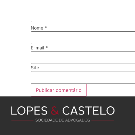
Nome
*
E-mail
*
Site