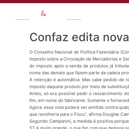
Quem Somo
Confaz edita nov
O Conselho Nacional de Política Fazendária (Co
Imposto sobre a Circulação de Mercadorias e Servi
do imposto após a venda de produtos já tribut
nome das demais que fazem parte da cadeia prod
A retenção é automática. Mas cabe pedido de 
imposto daquele produto por meio de substituição
Antes, só era possível pedir o ressarcimento do
fim, em nome do fabricante. Somente o fornecedo
Agora, essa nota poderá ser emitida contra qual
que recolheria para o Fisco”, afirma Douglas Cam
Segundo Campanini, a medida é positiva porque 
ST é muito grande, o que faz com que demore para