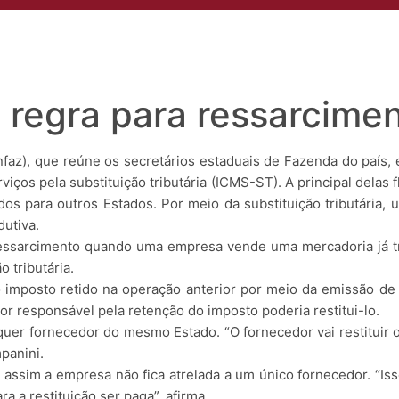
s
Áreas de Atuação
Profissionais
Insights
Eventos
Conta
a regra para ressarcim
nfaz), que reúne os secretários estaduais de Fazenda do país
ços pela substituição tributária (ICMS-ST). A principal delas f
ados para outros Estados. Por meio da substituição tributári
utiva.
ressarcimento quando uma empresa vende uma mercadoria já tr
 tributária.
 imposto retido na operação anterior por meio da emissão de 
r responsável pela retenção do imposto poderia restitui-lo.
quer fornecedor do mesmo Estado. “O fornecedor vai restituir
panini.
assim a empresa não fica atrelada a um único fornecedor. “Is
 a restituição ser paga”, afirma.