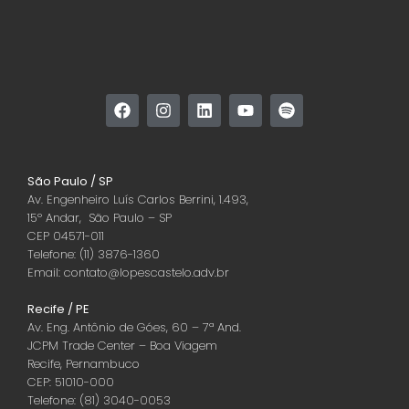
São Paulo / SP
Av. Engenheiro Luís Carlos Berrini, 1.493,
15º Andar, São Paulo – SP
CEP 04571-011
Telefone: (11) 3876-1360
Email: contato@lopescastelo.adv.br
Recife / PE
Av. Eng. Antônio de Góes, 60 – 7ª And.
JCPM Trade Center – Boa Viagem
Recife, Pernambuco
CEP: 51010-000
Telefone: (81) 3040-0053