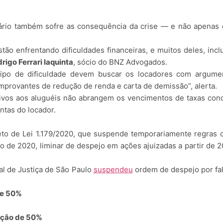
ário também sofre as consequência da crise — e não apenas os
ão enfrentando dificuldades financeiras, e muitos deles, incl
rigo Ferrari Iaquinta
, sócio do BNZ Advogados.
 tipo de dificuldade devem buscar os locadores com argum
mprovantes de redução de renda e carta de demissão”, alerta.
lativos aos aluguéis não abrangem os vencimentos de taxas con
ntas do locador.
eto de Lei 1.179/2020, que suspende temporariamente regras 
ro de 2020, liminar de despejo em ações ajuizadas a partir de 2
nal de Justiça de São Paulo
suspendeu
ordem de despejo por fa
de 50%
ução de 50%