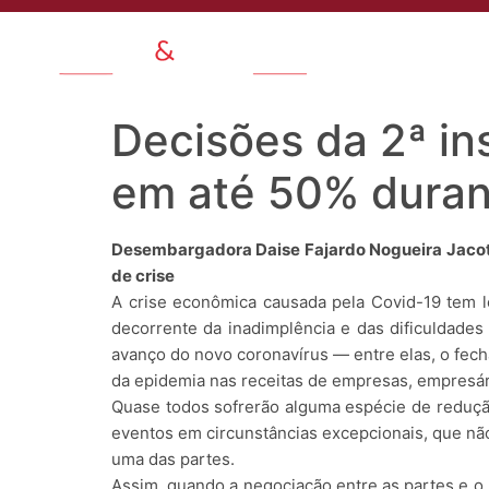
Quem Somo
Decisões da 2ª i
em até 50% duran
Desembargadora Daise Fajardo Nogueira Jacot 
de crise
A crise econômica causada pela Covid-19 tem l
decorrente da inadimplência e das dificuldade
avanço do novo coronavírus — entre elas, o fech
da epidemia nas receitas de empresas, empresá
Quase todos sofrerão alguma espécie de redução
eventos em circunstâncias excepcionais, que nã
uma das partes.
Assim, quando a negociação entre as partes e o 