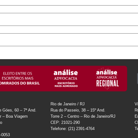
Rio de Janeiro / RJ
V
e Góes, 60 – 7ª And.
Rua do Passeio, 38 – 15º And.
R
r – Boa Viagem
Torre 2 – Centro – Rio de Janeiro/RJ
E
co
CEP: 21021-290
C
Telefone: (21) 2391-4764
T
0-0053