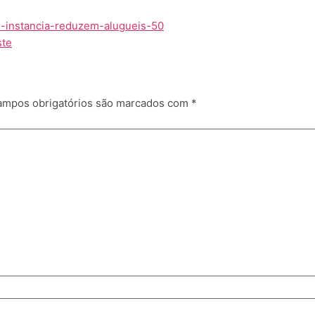
s-instancia-reduzem-alugueis-50
ste
mpos obrigatórios são marcados com
*