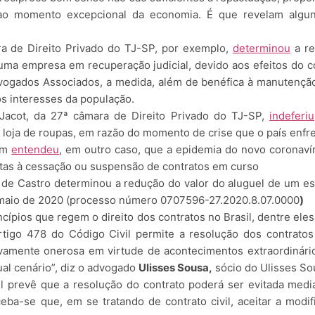
ao momento excepcional da economia. É que revelam algun
a de Direito Privado do TJ-SP, por exemplo,
determinou
a re
 uma empresa em recuperação judicial, devido aos efeitos do
ogados Associados, a medida, além de benéfica à manutenção
os interesses da população.
Jacot, da 27ª câmara de Direito Privado do TJ-SP,
indeferiu
loja de roupas, em razão do momento de crise que o país enfre
bém
entendeu
, em outro caso, que a epidemia do novo coronaví
as à cessação ou suspensão de contratos em curso
de Castro determinou a redução do valor do aluguel de um esc
e maio de 2020 (processo número 0707596-27.2020.8.07.0000
)
ípios que regem o direito dos contratos no Brasil, dentre eles
rtigo 478 do Código Civil permite a resolução dos contrato
vamente onerosa em virtude de acontecimentos extraordinári
tual cenário”, diz o advogado
Ulisses Sousa,
sócio do Ulisses S
l prevê que a resolução do contrato poderá ser evitada media
eba-se que, em se tratando de contrato civil, aceitar a mod