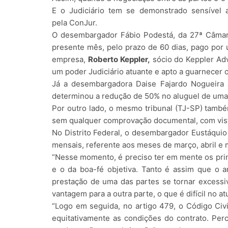
E o Judiciário tem se demonstrado sensível 
pela ConJur.
O desembargador Fábio Podestá, da 27ª Câmar
presente mês, pelo prazo de 60 dias, pago por
empresa,
Roberto Keppler,
sócio do Keppler Adv
um poder Judiciário atuante e apto a guarnecer 
Já a desembargadora Daise Fajardo Nogueira 
determinou a redução de 50% no aluguel de uma 
Por outro lado, o mesmo tribunal (TJ-SP) tam
sem qualquer comprovação documental, com vist
No Distrito Federal, o desembargador Eustáquio 
mensais, referente aos meses de março, abril 
“Nesse momento, é preciso ter em mente os princ
e o da boa-fé objetiva. Tanto é assim que o a
prestação de uma das partes se tornar excessi
vantagem para a outra parte, o que é difícil no a
“Logo em seguida, no artigo 479, o Código Civi
equitativamente as condições do contrato. Perc