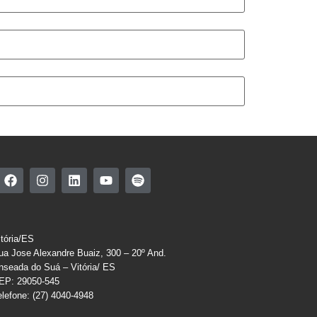
itória/ES
ua Jose Alexandre Buaiz, 300 – 20º And.
nseada do Suá – Vitória/ ES
EP: 29050-545
elefone: (27) 4040-4948