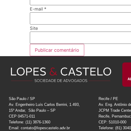
E-mail
*
Site
São Paulo / SP
Recife / PE
Av. Engenheiro Luís Carlos Berrini, 1.493,
Av. Eng. Antônio d
15º Andar, São Paulo – SP
JCPM Trade Cente
CEP 04571-011
Recife, Pernambu
Telefone: (11) 3876-1360
CEP: 51010-000
Email: contato@lopescastelo.adv.br
Telefone: (81) 304