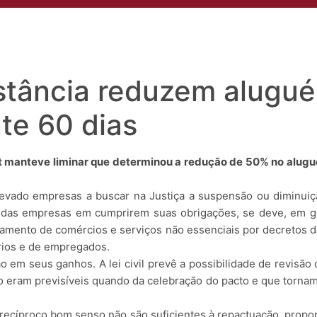
s
Áreas de Atuação
Profissionais
Insights
Eventos
Conta
nstância reduzem alugu
te 60 dias
manteve liminar que determinou a redução de 50% no alugu
evado empresas a buscar na Justiça a suspensão ou diminuição
s das empresas em cumprirem suas obrigações, se deve, em g
amento de comércios e serviços não essenciais por decretos d
rios e de empregados.
 em seus ganhos. A lei civil prevê a possibilidade de revisão
o eram previsíveis quando da celebração do pacto e que torn
recíproco bom senso não são suficientes à repactuação, propo