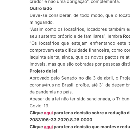
credor e não uma obrigação”, complementa.
Outro lado
Deve-se considerar, de todo modo, que o locat
minguando.
“Assim como os locatários, locadores também est
seu sustento próprio e de familiares”, lembra
Rod
“Os locatários que estejam enfrentando este
comprovem esta dificuldade financeira, como co
Iaquinta alerta, ainda, que os novos pactos re
imóveis, mas que são cobradas por pessoas disti
Projeto de lei
Aprovado pelo Senado no dia 3 de abril, o Proj
coronavírus no Brasil, proíbe, até 31 de dezemb
da pandemia no país.
Apesar de a lei não ter sido sancionada, o Tribu
Covid-19.
Clique
aqui
para ler a decisão sobre a redução 
2083196-33.2020.8.26.0000
Clique
aqui
para ler a decisão que manteve red