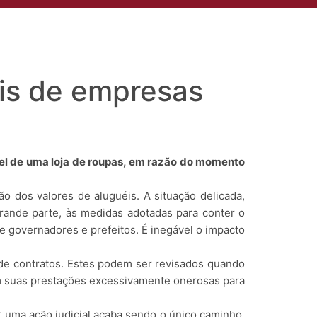
to
Compliance
Área do Cliente
Aviso de Privacidade
éis de empresas
el de uma loja de roupas, em razão do momento
 dos valores de aluguéis. A situação delicada,
rande parte, às medidas adotadas para conter o
e governadores e prefeitos. É inegável o impacto
 de contratos. Estes podem ser revisados quando
am suas prestações excessivamente onerosas para
r uma ação judicial acaba sendo o único caminho.