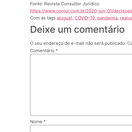
Fonte: Revista Consultor Jurídico
https://www.conjur.com.br/2020-jun-01/decisoe
Com as tags
aluguel
,
COVID-19
,
pandemia
,
reaju
Deixe um comentário
O seu endereço de e-mail não será publicado.
Ca
Comentário
*
Nome
*