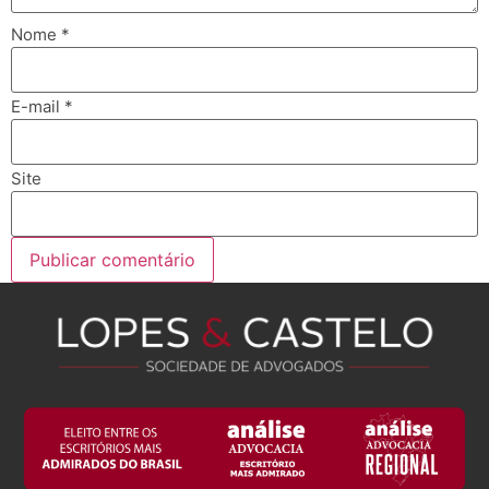
Nome
*
E-mail
*
Site