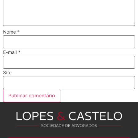
Nome
*
E-mail
*
Site