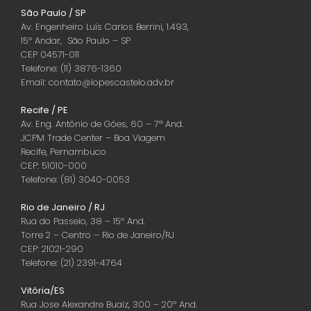
São Paulo / SP
Av. Engenheiro Luís Carlos Berrini, 1.493,
15º Andar, São Paulo – SP
CEP 04571-011
Telefone: (11) 3876-1360
Email: contato@lopescastelo.adv.br
Recife / PE
Av. Eng. Antônio de Góes, 60 – 7ª And.
JCPM Trade Center – Boa Viagem
Recife, Pernambuco
CEP: 51010-000
Telefone: (81) 3040-0053
Rio de Janeiro / RJ
Rua do Passeio, 38 – 15º And.
Torre 2 – Centro – Rio de Janeiro/RJ
CEP: 21021-290
Telefone: (21) 2391-4764
Vitória/ES
Rua Jose Alexandre Buaiz, 300 – 20º And.